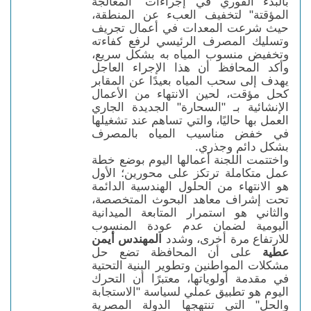
بالبدء الفوري في إجراءات "المعالجة
المؤقتة" لتخفيف العبء عن المنطقة،
حيث شرعت المعدات في أعمال تجريف
وتسليك المصرف الرئيسي لرفع كفاءته
وتخفيض منسوب المياه به بشكل سريع،
وأكد المحافظ أن هذا الإجراء العاجل
يهدف إلى سحب المياه بعيدًا عن المقابر
كحل مؤقت، لحين الانتهاء من الأعمال
الإنشائية بـ "السحارة" الجديدة الجاري
العمل بها حاليًا، والتي تساهم عند تشغيلها
في خفض مناسيب المياه بالمصرف
بشكل دائم وجذري.
واختتمت اللجنة أعمالها اليوم بوضع خطة
عمل متكاملة ترتكز على محورين؛ الأول
هو الانتهاء من الحلول الهندسية الدائمة
تحت إشراف معاهد البحوث المتخصصة،
والثاني هو استمرار المتابعة الميدانية
اليومية لضمان عدم عودة المنسوب
للارتفاع مرة أخرى، وشدد
المهندس أيمن
عطية
على أن المحافظة تضع حل
مشكلات المواطنين وتطوير البنية التحتية
في مقدمة أولوياتها، معتبرًا أن التحرك
اليوم هو تطبيق عملي لسياسة "الاستجابة
والحل" التي تنتهجها الدولة المصرية