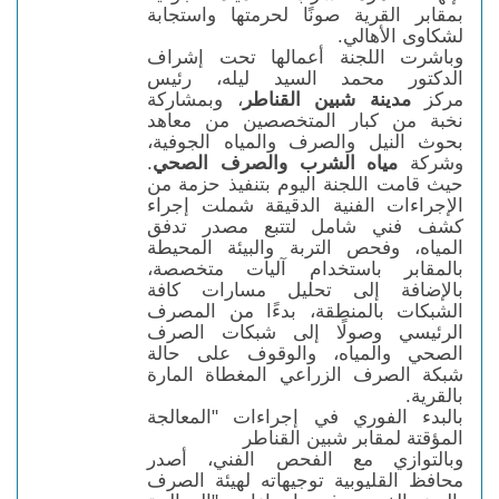
بمقابر القرية صونًا لحرمتها واستجابة
لشكاوى الأهالي.
وباشرت اللجنة أعمالها تحت إشراف
الدكتور محمد السيد ليله، رئيس
مركز
مدينة شبين القناطر
، وبمشاركة
نخبة من كبار المتخصصين من معاهد
بحوث النيل والصرف والمياه الجوفية،
وشركة
مياه الشرب والصرف الصحي
.
حيث قامت اللجنة اليوم بتنفيذ حزمة من
الإجراءات الفنية الدقيقة شملت إجراء
كشف فني شامل لتتبع مصدر تدفق
المياه، وفحص التربة والبيئة المحيطة
بالمقابر باستخدام آليات متخصصة،
بالإضافة إلى تحليل مسارات كافة
الشبكات بالمنطقة، بدءًا من المصرف
الرئيسي وصولًا إلى شبكات الصرف
الصحي والمياه، والوقوف على حالة
شبكة الصرف الزراعي المغطاة المارة
بالقرية.
بالبدء الفوري في إجراءات "المعالجة
المؤقتة لمقابر شبين القناطر
وبالتوازي مع الفحص الفني، أصدر
محافظ القليوبية توجيهاته لهيئة الصرف