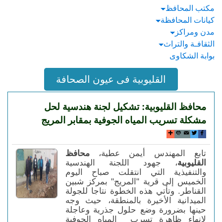
مكتب المحافظ
كيانات المحافظة
مدن ومراكز
الثقافـة والتراث
بوابة الشكاوى
القليوبية فى عيون الصحافة
محافظ القليوبية: تشكيل لجنة هندسية لحل
مشكلة تسريب المياه الجوفية بمقابر المريج
تابع المهندس أيمن عطية،
محافظ
القليوبية
، جهود اللجنة الهندسية
والتنفيذية التي انتقلت صباح اليوم
الخميس إلى قرية "المريج" بمركز شبين
القناطر.
وتأتي هذه الخطوة نتاجا للجولة
الميدانية الأخيرة بالمنطقة، حيث وجه
حينها بضرورة وضع حلول جذرية وعاجلة
لإنهاء ظاهرة تسرب المياه الجوفية