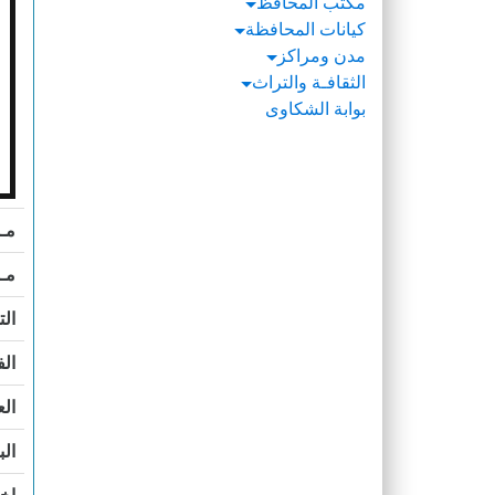
مكتب المحافظ
كيانات المحافظة
مدن ومراكز
الثقافـة والتراث
بوابة الشكاوى
مـد
مـد
الت
ال
الع
الب