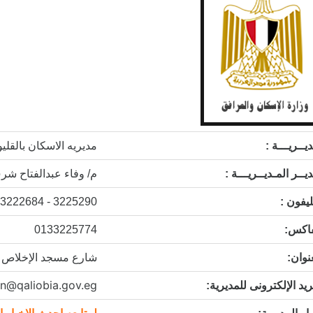
يــريـــة :
مديريه الاسكان بالقليو
يــر المـديــريـــة :
م/ وفاء عبدالفتاح ش
ليفون :
3225290 - 3222684
فاكس:
0133225774
نوان:
شارع مسجد الإخلاص مت
n@qaliobia.gov.eg
ريد الإلكترونى للمديرية: