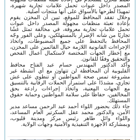
المصدر داخل عبوات تحمل علامات تجارية شهيرة،
تمهيدًا لطرحها بالأسواق على أنها منتجات أصلية.
وخلال تفقد المحافظ للموقع، تبين أن المخزن يقوم
بإعادة تعبئة منظفات مجهولة المصدر داخل عبوات
تحمل علامات تجارية معروفة، في مخالفة تمثل غشًا
تجاريًا من شأنه الإضرار بالمستهلكين، وعلى الفور وجّه
المحافظ بالتحفظ على جميع المضبوطات، واتخاذ
الإجراءات القانونية اللازمة حيال القائمين على المخزن،
مع إخطار الجهات المختصة لاستكمال أعمال الفحص
والتحقيق وفقًا للقانون.
وأكد الدكتور المهندس حسام عبد الفتاح محافظ
القليوبية أن المحافظة لن تتهاون مع أي أنشطة غير
مشروعة تمس صحة المواطنين أو تنطوي على غش
تجاري، مشددًا على استمرار الحملات الرقابية بالتنسيق
مع الجهات المعنية، واتخاذ إجراءات رادعة بحق
المخالفين، حفاظًا على سلامة المواطنين وحماية حقوق
المستهلك.
جاء ذلك بحضور اللواء أحمد عبد الرحمن مساعد مدير
الأمن، والدكتور محمد عقل السكرتير العام المساعد،
واللواء وائل طاهر رئيس مركز ومدينة قليوب،
وبمشاركة الأجهزة التنفيذية والأمنية وجهات الولاية.