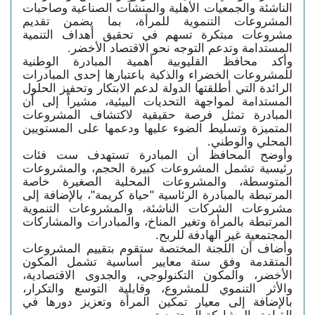
الناشئة والجمعيات الأهلية والمنشآت الصناعية وصاحبات
المشروعات التنموية للمرأة، بما يضمن تقديم
مشروعات مبتكرة تسهم في تحقيق أهداف التنمية
المستدامة وتدعم التوجه نحو الاقتصاد الأخضر.
وأكد محافظ القليوبية أهمية المبادرة الوطنية
للمشروعات الخضراء والذكية باعتبارها إحدى المبادرات
الرائدة التي أطلقتها الدولة لدعم الابتكار وتحفيز الحلول
المستدامة لمواجهة التحديات البيئية، مشيراً إلى أن
المبادرة تمثل فرصة حقيقية لاكتشاف المشروعات
المتميزة وتسليط الضوء عليها ودعمها على المستويين
المحلي والوطني.
وأوضح المحافظ أن المبادرة تستهدف ست فئات
رئيسية تشمل المشروعات كبيرة الحجم، والمشروعات
المتوسطة، والمشروعات المحلية الصغيرة خاصة
المرتبطة بالمبادرة الرئاسية "حياة كريمة"، بالإضافة إلى
مشروعات الشركات الناشئة، والمشروعات التنموية
المرتبطة بالمرأة وتغير المناخ، والمبادرات والمشاركات
المجتمعية غير الهادفة للربح.
وأضاف أن اللجنة المختصة ستقوم بتقييم المشروعات
المتقدمة وفق ستة معايير أساسية تشمل المكون
الأخضر، والمكون التكنولوجي، والجدوى الاقتصادية،
والأثر التنموي للمشروع، وقابلية التوسع والتكرار،
بالإضافة إلى معيار تمكين المرأة وتعزيز دورها في
القيادة والمشاركة المجتمعية.