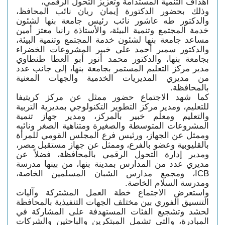
أهداف التنمية المستدامة وتعزيز التحول الرقمي،
وذلك بحضور الدكتورة إيمان ريان نائب المحافظ، 
والدكتور طه عاشور نائب رئيس جامعة بنها لشئون 
خدمة المجتمع وتنمية البيئة، والأستاذة رانيا معتز أمين 
مساعد جامعة بنها لشئون خدمة المجتمع وتنمية البيئة، 
والدكتور سمير أحمد علي خبير المشروعات الخضراء 
بجامعة بنها، والدكتور محمد أنور أبو العطا طنطاوي 
مدير مركز التعليم المستمر بجامعة بنها، إلى جانب عدد 
من مديري المديريات الخدمية والجهات المعنية 
بالمحافظة.
كما شهد الاجتماع حضور ممثل عن مركز كريتيفا
للتعليم، ومدير مركز التطوير التكنولوجي بمديرية التربية
والتعليم ومعلم خبير بالمركز، ومدير جهاز تنمية
المشروعات المتوسطة والصغيرة ومتناهية الصغر ونائبه
وممثل عن الجهاز، ورئيس فرع المجلس القومي للمرأة
بالقليوبية وعضو بالفرع، وممثل عن جهاز مستقبل مصر،
ومدير إدارة التحول الرقمي بالمحافظة، فضلاً عن
مديري عدد من المدارس بمدينة بنها، من بينها مدرسة
ICB، ومجمع مدارس الشبان المسلمين الخاصة،
ومدرسة السلام الخاصة.
واستعرض الاجتماع خطة العمل المشتركة وآليات
التنسيق الفوري بين مختلف الجهات التنفيذية بالمحافظة
لحشد وتشجيع الفئات المستهدفة على المشاركة في
المبادرة، والتي تشمل المبتكرين والباحثين والشركات