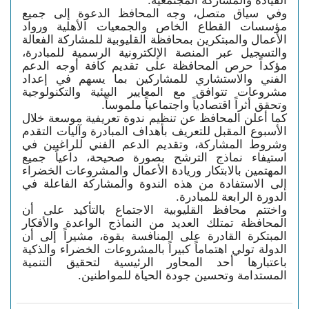
وفي سياق متصل، وجه المحافظ الدعوة إلى جميع
مؤسسات القطاع الخاص والجمعيات الأهلية ورواد
الأعمال والمبتكرين بمحافظة القليوبية للمشاركة الفعالة
والتسجيل عبر المنصة الإلكترونية الرسمية للمبادرة،
مؤكداً حرص المحافظة على تقديم كافة أوجه الدعم
الفني والاستشاري للمشاركين بما يسهم في إعداد
مشروعات تتوافق مع المعايير البيئية والتكنولوجية
وتحقق أثراً اقتصادياً واجتماعياً ملموساً.
كما أعلن المحافظ عن تنظيم ندوة تعريفية موسعة خلال
الأسبوع المقبل للتعريف بأهداف المبادرة وآليات التقدم
وشروط المشاركة، وتقديم الدعم الفني للراغبين في
استيفاء نماذج الترشح بصورة صحيحة، داعياً جميع
المهتمين بالابتكار وريادة الأعمال والمشروعات الخضراء
إلى الاستفادة من هذه الندوة والمشاركة الفاعلة في
الدورة الرابعة للمبادرة.
واختتم محافظ القليوبية الاجتماع بالتأكيد على أن
المحافظة تمتلك العديد من النماذج الواعدة والأفكار
المبتكرة القادرة على المنافسة بقوة، مشيراً إلى أن
الدولة تولي اهتماماً كبيراً بالمشروعات الخضراء والذكية
باعتبارها أحد المحاور الرئيسية لتحقيق التنمية
المستدامة وتحسين جودة الحياة للمواطنين.