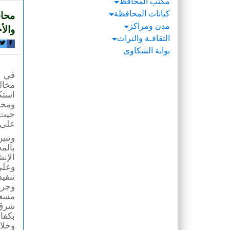
مكتب المحافظ
كيانات المحافظة
مدن ومراكز
والأ
الثقافـة والتراث
بوابة الشكاوى
مخال
ومخا
حيث 
على مساحة 500 م
الإنش
تنفيذ
وجرت
مسعو
شرق 
بكفا
وخلا