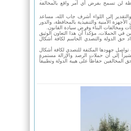
افظة لن تسمح بفرض أي أمر واقع بالمخالفة
ووجه الدكتور المهندس حسام عبد الفتاح، محافظ القليوبية، الشكر والتقدير إلى اللواء أشرف جاب الله، مساعد 
وزير الداخلية مدير أمن القليوبية، مثمناً التعاون والتنسيق المستمر بين الأجهزة الأمنية والتنفيذية بالمحافظة، والدور 
يات ومخالفات البناء وفرض سيادة القانون.
كما أشاد المحافظ بجهود القيادات الأمنية والضباط والأفراد المشاركين في الحملات، مؤكداً أن هذا التعاون الوثيق 
بين كافة أجهزة الدولة يعد أحد الركائز الأساسية لنجاح جهود استرداد حق الدولة والتصدي الحاسم لكافة أشكال 
ية تواصل جهودها المكثفة للتصدي لكافة أشكال
شيراً إلى أن حملات الرصد والإزالة مستمرة
ق المخالفين حفاظاً على هيبة الدولة وتطبيقاً