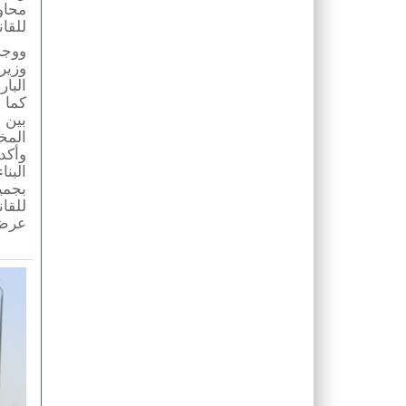
محاو
للقا
البار
المخ
وأكد
البن
بجمي
للقان
عرض