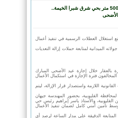
محافظ القليوبية يقود حملة مكبرة لإزالة عقار مخالف بمساحة 500 متر بحي شرق شبرا الخيمة..
 الأضحى
في إطار جهود محافظة القليوبية للتصدي الحاسم لمخالفات البناء ومنع استغلال العطلات الرسمية في تنفيذ أعمال 
استكمل الدكتور المهندس حسام عبد الفتاح، محافظ القليوبية، اليوم، جولاته الميدانية لمتابعة حملات إزالة التعديات 
وتبين من المتابعة الميدانية أن أعمال البناء المخالف كانت مستمرة بالعقار خلال إجازة عيد الأضحى المبارك 
بالمخالفة للقانون ودون الحصول على التراخيص اللازمة، حيث استغل المخالفون فترة الإجازة في استكمال الأعمال 
وعلى الفور قامت الأجهزة التنفيذية برصد المخالفة واتخاذ الإجراءات القانونية اللازمة واستصدار قرار الإزالة، ليتم 
لمحافظة القليوبية، بحضور المهندسة جيهان
القليوبية، والأستاذ ياسر إبراهيم رئيس حي
 وسط تأمين أمني كامل لضمان تنفيذ الأعمال
المتابعة الدقيقة على مدار الساعة لرصد أي