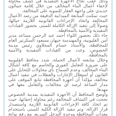
وذلك عقب نجاح الأجهزة التنفيذية في كشف محاولة 
لإخفاء أعمال البناء المخالف من خلال إقامة جمالون 
حديدي على واجهة العقار للتمويه على المخالفة،
حيث تمكنت المتابعة الميدانية الدقيقة من رصد الأعمال 
المخالفة واتخاذ الإجراءات القانونية اللازمة حيالها، 
وصولاً إلى تنفيذ الإزالة الكاملة للمبنى بحضور القيادات 
التنفيذية والأمنية بالمحافظة.
جاء ذلك بحضور اللواء أحمد عبد الرحمن مساعد مدير
أمن القليوبية، والمهندسة جيهان مسعود السكرتير العام
للمحافظة، والأستاذ حسام المحلاوي رئيس مدينة
الخصوص، وعدد من القيادات التنفيذية والأمنية
بالمحافظة.
وخلال متابعته لأعمال الحملة، شدد محافظ القليوبية
على ضرورة التعامل الفوري والحاسم مع كافة أشكال
البناء المخالف، وعدم السماح بأي محاولات للتحايل على
القانون أو استغلال الإجازات والعطلات في تنفيذ أعمال
مخالفة، مؤكداً أن أجهزة المحافظة تتابع الموقف على
مدار الساعة لرصد أي مخالفات والتعامل معها في
مهدها.
وأوضح المحافظ أن الأجهزة التنفيذية بمدينة الخصوص
نجحت في اكتشاف المخالفة رغم محاولة إخفائها، حيث
تم اتخاذ كافة الإجراءات القانونية اللازمة واستصدار
قرار الإزالة، وتم تنفيذ الإزالة الكلية للمبنى باستخدام
معدات المحافظة ووحدة التدخل السريع، مع رفع نواتج