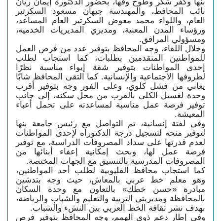
بنها وكفر شكر وطوخ وقها، بحضور الدكتورة إيمان ريان
نائب المحافظ، والمهندسة جيهان مسعود السكرتير
العام، واللواء محمد معوض السكرتير العام المساعد،
ورؤساء المدن المعنية، ومديري المديريات الخدمية،
ومسؤولي المرافق.
وخلال اللقاء، وجه المحافظ بتوفير عدد من فرص العمل
للمواطنين المتقدمين بطلبات، كما استجاب لطلب
إحدى المواطنات بتوفير شقة إيواء مناسبة نظرًا
لظروفها الاجتماعية والإنسانية. كما التقى المحافظ شابًا
يعاني من فشل كلوي، وعلى الفور وجه بتوفير أقرب
وحدة لغسيل الكلى بالقرب من محل سكنه، إلى جانب
توفير فرصة عمل مناسبة لمساعدته على تحمل أعباء
المعيشة.
وفي لفتة إنسانية، تم التواصل مع رئيس جامعة بنها
لتوفير منحة لتسجيل درجة الدكتوراه لإحدى المواطنات
لعدم قدرتها على سداد المصروفات الدراسية، مع توفير
فرصة عمل لها، وبحث إمكانية إعفاء أبنائها من
المصروفات المدرسية بالتنسيق مع الجهات المختصة.
كما استجاب محافظ القليوبية لطلب أحد المواطنين،
وهو معلم خط عربي بالمعاش، حيث وجه بتدشين
مبادرة «حسن خطك» بالتعاون مع وحدة السكان
بالمحافظة ومديريتي التربية والتعليم والشباب والرياضة،
بهدف نشر ثقافة الخط العربي بين النشء والشباب.
وفي إطار دعم ذوي الهمم، وجه المحافظ بتوفير فرص