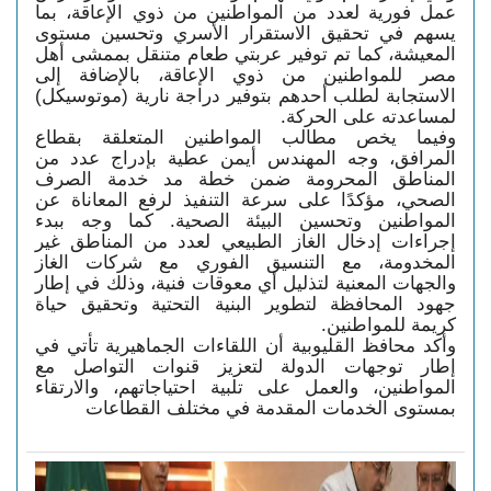
عمل فورية لعدد من المواطنين من ذوي الإعاقة، بما
يسهم في تحقيق الاستقرار الأسري وتحسين مستوى
المعيشة، كما تم توفير عربتي طعام متنقل بممشى أهل
مصر للمواطنين من ذوي الإعاقة، بالإضافة إلى
الاستجابة لطلب أحدهم بتوفير دراجة نارية (موتوسيكل)
لمساعدته على الحركة.
وفيما يخص مطالب المواطنين المتعلقة بقطاع
المرافق، وجه المهندس أيمن عطية بإدراج عدد من
المناطق المحرومة ضمن خطة مد خدمة الصرف
الصحي، مؤكدًا على سرعة التنفيذ لرفع المعاناة عن
المواطنين وتحسين البيئة الصحية. كما وجه ببدء
إجراءات إدخال الغاز الطبيعي لعدد من المناطق غير
المخدومة، مع التنسيق الفوري مع شركات الغاز
والجهات المعنية لتذليل أي معوقات فنية، وذلك في إطار
جهود المحافظة لتطوير البنية التحتية وتحقيق حياة
كريمة للمواطنين.
وأكد محافظ القليوبية أن اللقاءات الجماهيرية تأتي في
إطار توجهات الدولة لتعزيز قنوات التواصل مع
المواطنين، والعمل على تلبية احتياجاتهم، والارتقاء
بمستوى الخدمات المقدمة في مختلف القطاعات