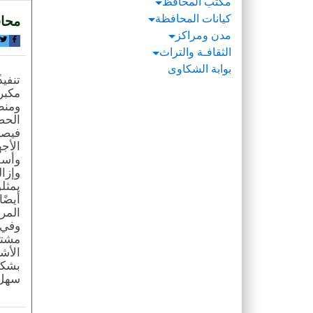
مكتب المحافظ
كيانات المحافظة
محاف
مدن ومراكز
الثقافـة والتراث
بوابة الشكاوى
تنفي
مكبر
ومنط
الحض
فيصل
الأجه
المر
وفي 
مشتر
الأش
بشكل
سهل 