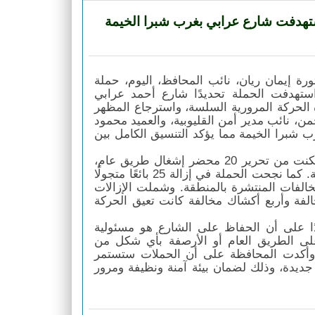
 استهدفت شارع عرابي بغرب شبرا الخيمة
رة إيمان ريان، نائب المحافظ، اليوم، حملة
ستهدفت الحملة تحديدًا شارع أحمد عرابي
 الحركة المرورية السلسة، واسترجاع المظهر
، نائب مدير أمن القليوبية، والعميد محمود
 شبرا الخيمة مما يؤكد التنسيق الكامل بين
وأسفرت الحملة عن نتائج ملموسة وحاسمة في وقت وجيز، حيث تمكنت من تحرير 20 محضر إشغال طريق عام،
وإزالة 45 وصلة كهربائية مخالفة كانت تمثل خطرًا على السلامة العامة. كما نجحت الحملة في إزالة 25 بائعًا متجولًا
ذ 50 إزالة فورية لمختلف المخالفات المنتشرة بالمنطقة. وشملت الإزالات
جانب 10 من "نُصب الشاي" المخالفة وأربع أكشاك مخالفة كانت تعيق الحركة
كدًا على أن الحفاظ على الشارع هو مسئولية
على الطريق العام أو الأرصفة بأي شكل من
. وأكدت المحافظة على أن الحملات ستستمر
ديدة، وذلك لضمان بيئة آمنة ونظيفة ومرور