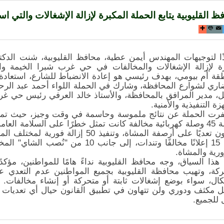
ظ القليوبية يتابع الحملة المكبرة لإزالة الإشغالات والتي
ذًا لتوجيهات المهندس أيمن عطية، محافظ القليوبية، شنت الدكتو
ة لإزالة الإشغالات والمخالفات في حي غرب شبرا الخيمة وا
قة أم بيومي، بهدف رئيسي هو إعادة الانضباط للشارع، استعادة
اري لشوارع المحافظة، وشارك في الحملة اللواء أحمد عبد الرحمن
، مدير المرافق بالمحافظة، والأستاذ خالد العرفي رئيس حي غرب
زة التنفيذية والأمنية.
يمثلون تعديًا على أرصفة المشاة، وتنفي
أيضًا 15 إعلانًا مخالفًا وتندات، إلى 
ورية والمشاة.
هذا السياق، وجه محافظ القليوبية نداءً هامًا للمواطنين، مؤ
كة، وتهيب محافظة القليوبية بجميع المواطنين عدم التعدي 
كال، سواء بوضع إشغالات ثابتة أو متحركة أو إنشاء مخالفات
 مكثف ودوري ولن تتهاون في تطبيق القانون حيال أي تعديات ج
للجميع.