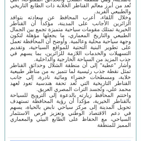
تُعد من أبرز معالم القناطر الخلابة ذات الطابع التاريخي
والطبيعي الفريد.
وخلال اللقاء، أعرب المحافظ عن سعادته بتوافد
الزائرين الأجانب على المدينة، مؤكداً أن القناطر
الخيرية تمتلك مقومات سياحية متميزة تجمع بين الجمال
الطبيعي والتاريخ المعماري، ما يجعلها مؤهلة لتكون
وجهة سياحية محلية وعالمية. وأوضح أن المحافظة تعمل
على تطوير البنية التحتية للمواقع السياحية، وتقديم
التسهيلات والخدمات اللازمة للزائرين، بما يسهم في
جذب المزيد من السياحة الخارجية والداخلية.
وأشار "عطية" إلى أن منطقة الشلال وحدائق القناطر
تمثل نقطة جذب رئيسية لما تتميز به من مناظر طبيعية
خلابة، ومسطحات خضراء ومائية نادرة، إلى جانب
القناطر التاريخية التي تُعد تحفة هندسية تعود لعهد
محمد علي، وتُجسد التراث المصري العريق.
واختتم المحافظ زيارته بالدعوة إلى الترويج للسياحة
بالقناطر الخيرية، مؤكداً أن رؤية المحافظة تستهدف
تحويل المدينة إلى مركز سياحي نابض بالحياة، يسهم
في دعم الاقتصاد الوطني وتعزيز فرص الاستثمار
السياحي، مع الحفاظ على الطابع البيئي والمعماري
المميز للمنطقة